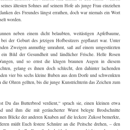
 seines ältesten Sohnes auf seinem Hofe als junge Frau einziehen
danken des Freundes längst errathen, doch war niemals ein Wort
elt worden.
nnen neben einem dicht belaubten, weitästigen Apfelbaume,
ei der Geburt des jetzigen Hofbesitzers gepflanzt war. Unter
nden Zweigen anmuthig umrahmt, saß auf einem umgestürzten
ein Bild der Gesundheit und ländlicher Frische. Helle Rosen
Wangen, und so ernst die klugen braunen Augen in diesem
chten, gelang es ihnen doch schlecht, den dahinter lachenden
tanden vier bis sechs kleine Buben aus dem Dorfe und schwenkten
m die Ohren gellten, bis die junge Kunstrichterin das Zeichen zum
t Du das Butterbrod verdient,“ sprach sie, einen kleinen etwa
d und ihm die mit geräucherter Wurst belegte Brodschnitte
ternen Blicke der anderen Knaben auf die leckere Zukost bemerkte,
nderen müßt Euch festere Schnüre an die Peitsche drehen, – den