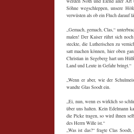
werden Noth und Elend aller Art ü
Söhne wegschleppen, unsere Höf
verwüsten als ob ein Fluch darauf 
„Gemach, gemach, Clas,“ unterbra
malen! Der Kaiser rührt sich noch
steckte, die Lutherischen zu verni
satt machen können, hier oben gan
Christian in Segeberg hart um Hülf
Land und Leute in Gefahr bringt.“
„Wenn er aber, wie der Schulmeis
wandte Glas Soodt ein.
„Ei, nun, wenn es wirklich so sch
über uns halten. Kein Edelmann kan
die Picke tragen, so wird ihnen se
des Herrn Wille ist.“
„Was ist das?“ fragte Clas Soodt, 