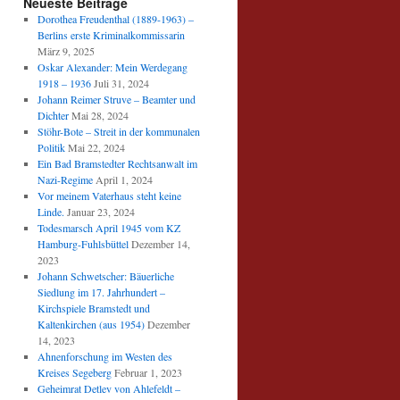
Neueste Beiträge
Dorothea Freudenthal (1889-1963) –
Berlins erste Kriminalkommissarin
März 9, 2025
Oskar Alexander: Mein Werdegang
1918 – 1936
Juli 31, 2024
Johann Reimer Struve – Beamter und
Dichter
Mai 28, 2024
Stöhr-Bote – Streit in der kommunalen
Politik
Mai 22, 2024
Ein Bad Bramstedter Rechtsanwalt im
Nazi-Regime
April 1, 2024
Vor meinem Vaterhaus steht keine
Linde.
Januar 23, 2024
Todesmarsch April 1945 vom KZ
Hamburg-Fuhlsbüttel
Dezember 14,
2023
Johann Schwetscher: Bäuerliche
Siedlung im 17. Jahrhundert –
Kirchspiele Bramstedt und
Kaltenkirchen (aus 1954)
Dezember
14, 2023
Ahnenforschung im Westen des
Kreises Segeberg
Februar 1, 2023
Geheimrat Detlev von Ahlefeldt –