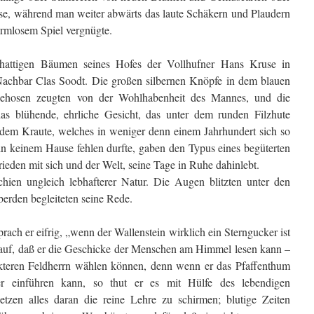
ise, während man weiter abwärts das laute Schäkern und Plaudern
armlosem Spiel vergnügte.
hattigen Bäumen seines Hofes der Vollhufner Hans Kruse in
Nachbar Clas Soodt. Die großen silbernen Knöpfe in dem blauen
hosen zeugten von der Wohlhabenheit des Mannes, und die
, das blühende, ehrliche Gesicht, das unter dem runden Filzhute
t dem Kraute, welches in weniger denn einem Jahrhundert sich so
s in keinem Hause fehlen durfte, gaben den Typus eines begüterten
rieden mit sich und der Welt, seine Tage in Ruhe dahinlebt.
hien ungleich lebhafterer Natur. Die Augen blitzten unter den
erden begleiteten seine Rede.
ach er eifrig, „wenn der Wallenstein wirklich ein Sterngucker ist
rauf, daß er die Geschicke der Menschen am Himmel lesen kann –
ckteren Feldherrn wählen können, denn wenn er das Pfaffenthum
er einführen kann, so thut er es mit Hülfe des lebendigen
etzen alles daran die reine Lehre zu schirmen; blutige Zeiten