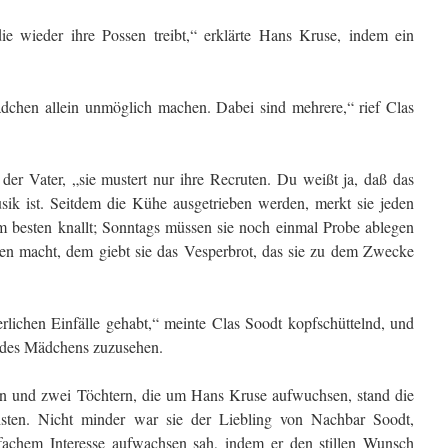
ie wieder ihre Possen treibt,“ erklärte Hans Kruse, indem ein
chen allein unmöglich machen. Dabei sind mehrere,“ rief Clas
e der Vater, „sie mustert nur ihre Recruten. Du weißt ja, daß das
usik ist. Seitdem die Kühe ausgetrieben werden, merkt sie jeden
 besten knallt; Sonntags müssen sie noch einmal Probe ablegen
en macht, dem giebt sie das Vesperbrot, das sie zu dem Zwecke
erlichen Einfälle gehabt,“ meinte Clas Soodt kopfschüttelnd, und
 des Mädchens zuzusehen.
n und zwei Töchtern, die um Hans Kruse aufwuchsen, stand die
ten. Nicht minder war sie der Liebling von Nachbar Soodt,
fachem Interesse aufwachsen sah, indem er den stillen Wunsch