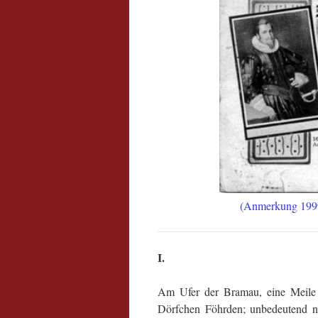
(Anmerkung 1999:
I.
Am Ufer der Bramau, eine Meile 
Dörfchen Föhrden; unbedeutend nic