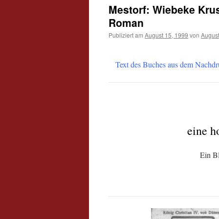
Mestorf: Wiebeke Krus
Roman
Publiziert am
August 15, 1999
von
Augus
Text des Buches aus dem Nachdr
eine h
Ein Bl