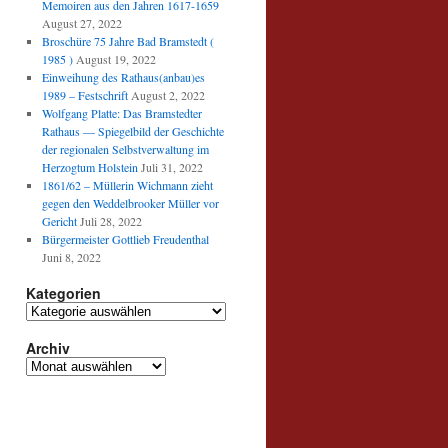
Memoiren aus den Jahren 1617-1659
August 27, 2022
Broschüre 75 Jahre Bad Bramstedt (
1985 )
August 19, 2022
Einweihung des Rathaus(anbau)es
1989 – Festschrift
August 2, 2022
Wolfgang Platte: Das Bramstedter
Rathaus — Spiegelbild der Geschichte
der regionalen Selbstverwaltung im
Herzogtum Holstein
Juli 31, 2022
1861/62 – Müllerin Wichmann zieht
gegen den Weddelbrooker Müller vor
Gericht
Juli 28, 2022
Bürgermeister Gottlieb Freudenthal
Juni 8, 2022
Kategorien
Kategorien
Archiv
Archiv