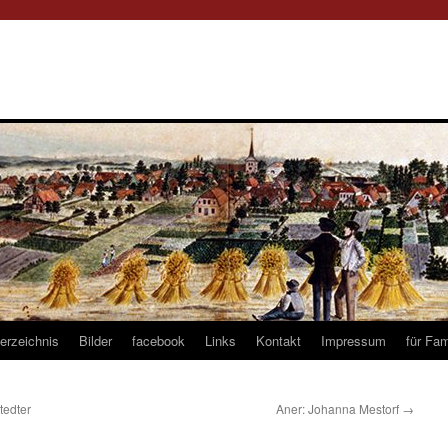
verzeichnis
Bilder
facebook
Links
Kontakt
Impressum
für Fam
tedter
Aner: Johanna Mestorf
→