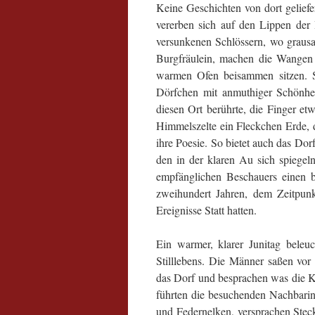
Keine Geschichten von dort gelief
vererben sich auf den Lippen der
versunkenen Schlössern, wo graus
Burgfräulein, machen die Wangen
warmen Ofen beisammen sitzen. Se
Dörfchen mit anmuthiger Schönhei
diesen Ort berührte, die Finger e
Himmelszelte ein Fleckchen Erde, d
ihre Poesie. So bietet auch das Dor
den in der klaren Au sich spiege
empfänglichen Beschauers einen be
zweihundert Jahren, dem Zeitpunk
Ereignisse Statt hatten.
Ein warmer, klarer Junitag beleuc
Stilllebens. Die Männer saßen vo
das Dorf und besprachen was die K
führten die besuchenden Nachbarin
und Federnelken, versprachen Ste