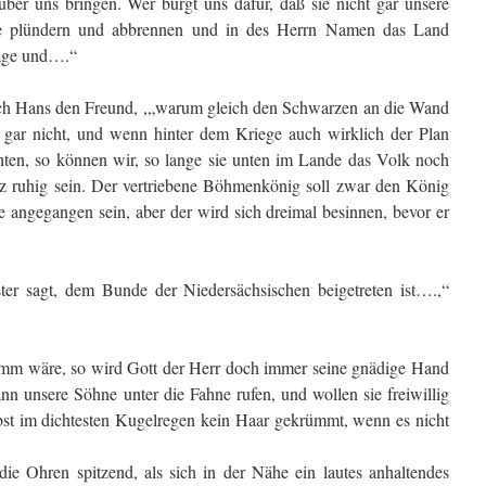
ber uns bringen. Wer bürgt uns dafür, daß sie nicht gar unsere
e plündern und abbrennen und in des Herrn Namen das Land
läge und….“
ch Hans den Freund, ,„warum gleich den Schwarzen an die Wand
 gar nicht, und wenn hinter dem Kriege auch wirklich der Plan
chten, so können wir, so lange sie unten im Lande das Volk noch
z ruhig sein. Der vertriebene Böhmenkönig soll zwar den König
e angegangen sein, aber der wird sich dreimal besinnen, bevor er
ter sagt, dem Bunde der Niedersächsischen beigetreten ist….,“
limm wäre, so wird Gott der Herr doch immer seine gnädige Hand
n unsere Söhne unter die Fahne rufen, und wollen sie freiwillig
lbst im dichtesten Kugelregen kein Haar gekrümmt, wenn es nicht
die Ohren spitzend, als sich in der Nähe ein lautes anhaltendes