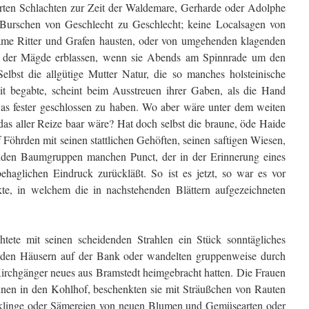
erten Schlachten zur Zeit der Waldemare, Gerharde oder Adolphe
 Burschen von Geschlecht zu Geschlecht; keine Localsagen von
ame Ritter und Grafen hausten, oder von umgehenden klagenden
 der Mägde erblassen, wenn sie Abends am Spinnrade um den
lbst die allgütige Mutter Natur, die so manches holsteinische
t begabte, scheint beim Ausstreuen ihrer Gaben, als die Hand
twas fester geschlossen zu haben. Wo aber wäre unter dem weiten
as aller Reize baar wäre? Hat doch selbst die braune, öde Haide
f Föhrden mit seinen stattlichen Gehöften, seinen saftigen Wiesen,
lnden Baumgruppen manchen Punct, der in der Erinnerung eines
haglichen Eindruck zurückläßt. So ist es jetzt, so war es vor
te, in welchem die in nachstehenden Blättern aufgezeichneten
htete mit seinen scheidenden Strahlen ein Stück sonntägliches
r den Häusern auf der Bank oder wandelten gruppenweise durch
irchgänger neues aus Bramstedt heimgebracht hatten. Die Frauen
nen in den Kohlhof, beschenkten sie mit Sträußchen von Rauten
cklinge oder Sämereien von neuen Blumen und Gemüsearten oder