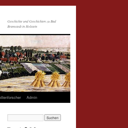
Geschichte und Geschichten zu Bad
Bramstedt in Holstein
ilienforscher
Admin