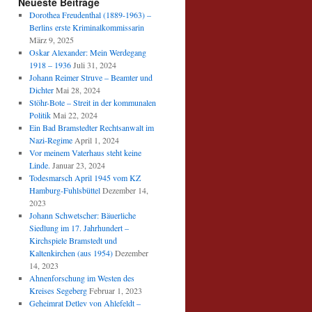
Neueste Beiträge
Dorothea Freudenthal (1889-1963) –
Berlins erste Kriminalkommissarin
März 9, 2025
Oskar Alexander: Mein Werdegang
1918 – 1936
Juli 31, 2024
Johann Reimer Struve – Beamter und
Dichter
Mai 28, 2024
Stöhr-Bote – Streit in der kommunalen
Politik
Mai 22, 2024
Ein Bad Bramstedter Rechtsanwalt im
Nazi-Regime
April 1, 2024
Vor meinem Vaterhaus steht keine
Linde.
Januar 23, 2024
Todesmarsch April 1945 vom KZ
Hamburg-Fuhlsbüttel
Dezember 14,
2023
Johann Schwetscher: Bäuerliche
Siedlung im 17. Jahrhundert –
Kirchspiele Bramstedt und
Kaltenkirchen (aus 1954)
Dezember
14, 2023
Ahnenforschung im Westen des
Kreises Segeberg
Februar 1, 2023
Geheimrat Detlev von Ahlefeldt –