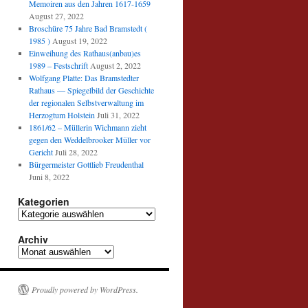
Memoiren aus den Jahren 1617-1659
August 27, 2022
Broschüre 75 Jahre Bad Bramstedt (
1985 )
August 19, 2022
Einweihung des Rathaus(anbau)es
1989 – Festschrift
August 2, 2022
Wolfgang Platte: Das Bramstedter
Rathaus — Spiegelbild der Geschichte
der regionalen Selbstverwaltung im
Herzogtum Holstein
Juli 31, 2022
1861/62 – Müllerin Wichmann zieht
gegen den Weddelbrooker Müller vor
Gericht
Juli 28, 2022
Bürgermeister Gottlieb Freudenthal
Juni 8, 2022
Kategorien
Kategorien
Archiv
Archiv
Proudly powered by WordPress.