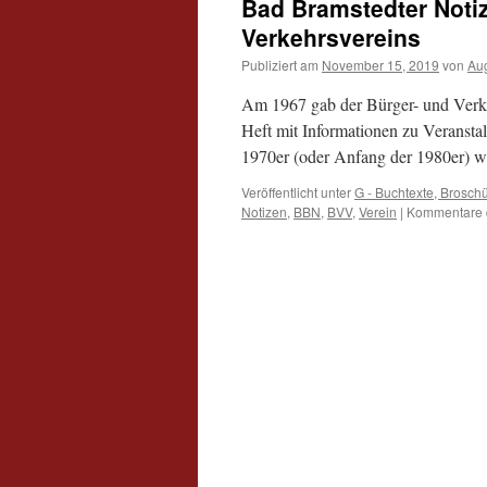
Bad Bramstedter Notiz
Verkehrsvereins
Publiziert am
November 15, 2019
von
Au
Am 1967 gab der Bürger- und Verk
Heft mit Informationen zu Veransta
1970er (oder Anfang der 1980er) wu
Veröffentlicht unter
G - Buchtexte, Broschü
Notizen
,
BBN
,
BVV
,
Verein
|
Kommentare d