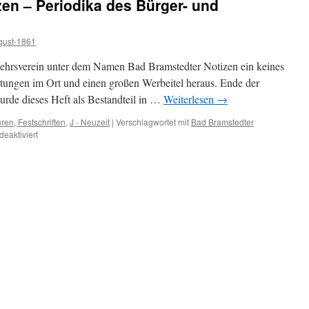
en – Periodika des Bürger- und
gust-1861
ehrsverein unter dem Namen Bad Bramstedter Notizen ein keines
ltungen im Ort und einen großen Werbeitel heraus. Ende der
rde dieses Heft als Bestandteil in …
Weiterlesen
→
ren, Festschriften
,
J - Neuzeit
|
Verschlagwortet mit
Bad Bramstedter
für
eaktiviert
Bad
Bramstedter
Notizen
–
Periodika
des
Bürger-
und
Verkehrsvereins