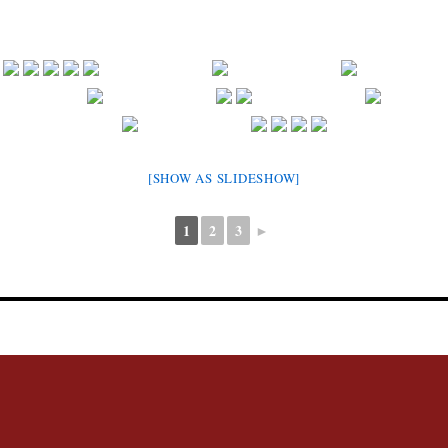
[SHOW AS SLIDESHOW]
1
2
3
►