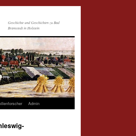
Geschichte und Geschichten zu Bad
Bramstedt in Holstein
ilienforscher
Admin
hleswig-