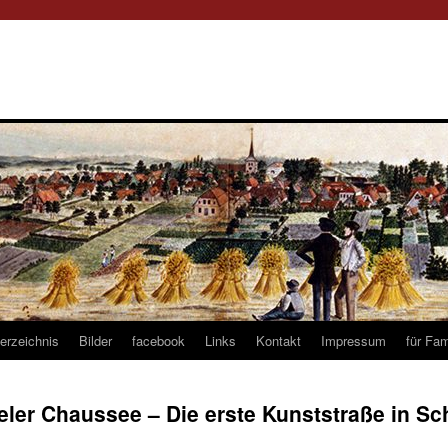
verzeichnis
Bilder
facebook
Links
Kontakt
Impressum
für Fam
eler Chaussee – Die erste Kunststraße in Sc