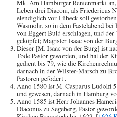
Mk. Am Hamburger Rentenmarkt an
Leben drei Diaconi, als Friedericus 
elendiglich vor Lübeck soll gestorben
Wasmohr, so in dem Fastelabend bei 
von Eggert Buld erschlagen, und der 
geköpfet; Magister Isaac von der Bur
Dieser [M. Isaac von der Burg] ist n
Tode Pastor geworden, und hat der K
gedient bis 79, wie die Kirchenrechn
darnach in der Wilster-Marsch zu Br
Pastoren gefodert .
Anno 1580 ist M. Casparus Ludolfi 5
und gewesen, darnach in Hamburg voc
Anno 1585 ist Herr Johannes Hameri
Diaconus zu Segeberg, Pastor geworde
Kirchen Bramstede bis 1622. [
1626 K