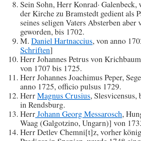
Sein Sohn, Herr Konrad· Galenbeck, 
der Kirche zu Bramstedt gedient als P
seines seligen Vaters Absterben aber v
geworden, bis 1702.
M.
Daniel Hartnaccius
, von anno 170
Schriften
]
Herr Johannes Petrus von Krichbaum
von 1707 bis 1725.
Herr Johannes Joachimus Peper, Sege
anno 1725, officio pulsus 1729.
Herr
Magnus Crusius
, Slesvicensus, 
in Rendsburg.
Herr
Johann Georg Messarosch
, Hun
Waag (Galgotzino, Ungarn)] von 1733
Herr Detlev Chemni[t]z, vorher könig