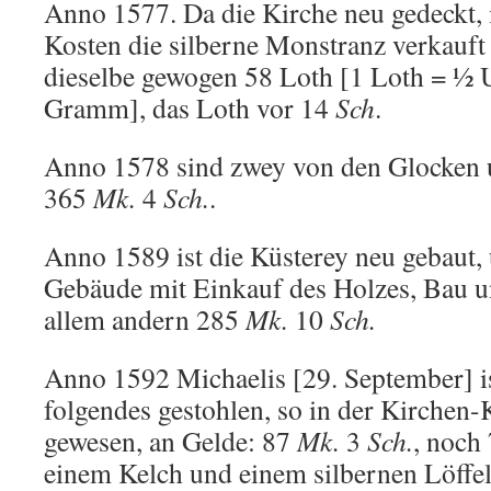
Anno 1577. Da die Kirche neu gedeckt, i
Kosten die silberne Monstranz verkauft
dieselbe gewogen 58 Loth [1 Loth = ½ 
Gramm], das Loth vor 14
Sch
.
Anno 1578 sind zwey von den Glocken 
365
Mk.
4
Sch.
.
Anno 1589 ist die Küsterey neu gebaut, 
Gebäude mit Einkauf des Holzes, Bau 
allem andern 285
Mk.
10
Sch.
Anno 1592 Michaelis [29. September] is
folgendes gestohlen, so in der Kirchen-K
gewesen, an Gelde: 87
Mk.
3
Sch.
, noch
einem Kelch und einem silbernen Löffel,