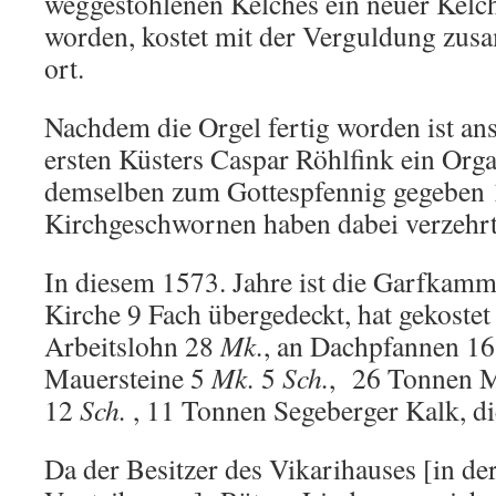
weggestohlenen Kelches ein neuer Kel
worden, kostet mit der Verguldung zus
ort.
Nachdem die Orgel fertig worden ist ans
ersten Küsters Caspar Röhlfink ein Or
demselben zum Gottespfennig gegeben 1
Kirchgeschwornen haben dabei verzehrt
In diesem 1573. Jahre ist die Garfkamme
Kirche 9 Fach übergedeckt, hat gekostet
Arbeitslohn 28
Mk.
, an Dachpfannen 1
Mauersteine 5
Mk.
5
Sch.
, 26 Tonnen M
12
Sch.
, 11 Tonnen Segeberger Kalk, d
Da der Besitzer des Vikarihauses [in de